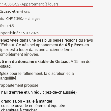
11-G06-L-GS - Appartement (à louer)
 Gstaad et environs
rix : CHF 2'390.- + charges
ièce : 4.5
isponibilité : 15.09.2026
enez vivre dans une des plus belles régions du Pays
’Enhaut. Ce très bel appartement
de 4.5 pièces
en
riplex est à louer dans une ancienne ferme
omplètement rénovée.
A 5 mn du domaine skiable de Gstaad.
A 15 mn de
staad.
ptez pour le raffinement, la discrétion et la
ranquillité.
’appartement propose :
 hall d’entrée et un réduit (rez-de-chaussée)
 grand salon – salle à manger
 cuisine ouverte entièrement équipée
 chambres à coucher