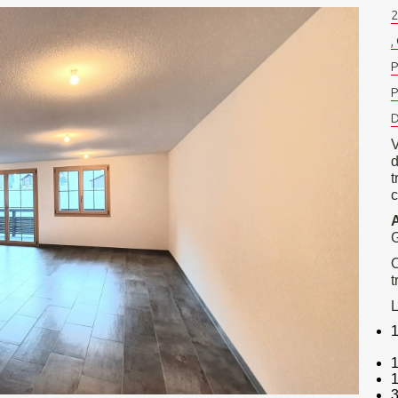
2
,
P
P
D
V
d
t
c
G
O
t
L
1
1
1
3