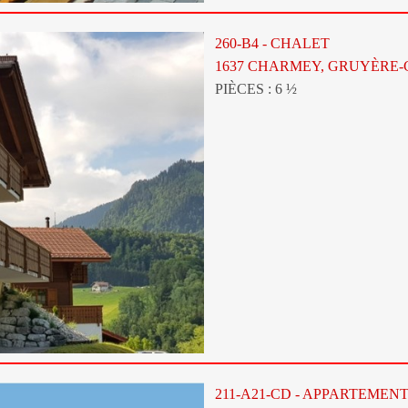
260-B4 - CHALET
1637 CHARMEY, GRUYÈRE
PIÈCES : 6 ½
211-A21-CD - APPARTEMEN