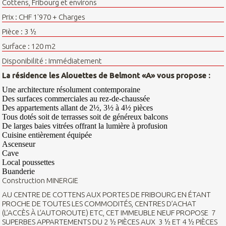
Cottens, Fribourg et environs
Prix : CHF 1'970 + Charges
Pièce : 3 ½
Surface : 120 m2
Disponibilité : Immédiatement
La résidence les Alouettes de Belmont «A» vous propose :
Une architecture résolument contemporaine
Des surfaces commerciales au rez-de-chaussée
Des appartements allant de 2½, 3½ à 4½ pièces
Tous dotés soit de terrasses soit de généreux balcons
De larges baies vitrées offrant la lumière à profusion
Cuisine entièrement équipée
Ascenseur
Cave
Local poussettes
Buanderie
Construction MINERGIE
AU CENTRE DE COTTENS AUX PORTES DE FRIBOURG EN ÉTANT
PROCHE DE TOUTES LES COMMODITÉS, CENTRES D’ACHAT
(L’ACCÈS À L’AUTOROUTE) ETC, CET IMMEUBLE NEUF PROPOSE 7
SUPERBES APPARTEMENTS DU 2 ½ PIÈCES AUX 3 ½ ET 4 ½ PIÈCES